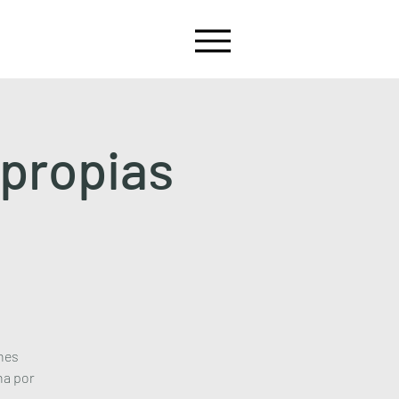
propias
nes
na por