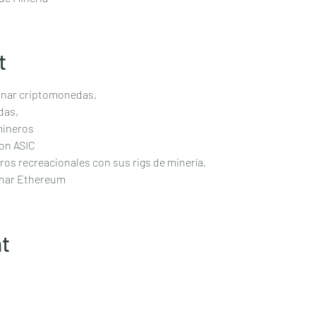
t
nar criptomonedas, 
as, 
mineros 
on ASIC 
os recreacionales con sus rigs de minería. 
nar Ethereum 
nt