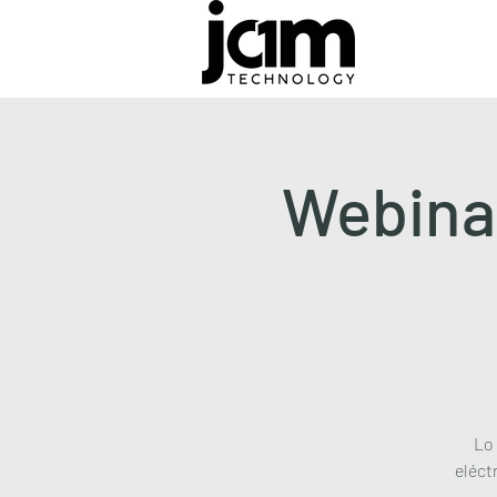
Webina
Lo 
eléct