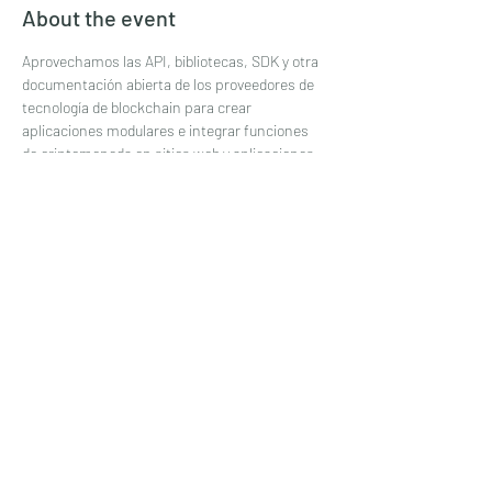
About the event
Aprovechamos las API, bibliotecas, SDK y otra 
documentación abierta de los proveedores de 
tecnología de blockchain para crear 
aplicaciones modulares e integrar funciones 
de criptomoneda en sitios web y aplicaciones. 
Además de utilizar clientes de referencia de 
blockchain (Bitcoin, Ethereum, Cardano, 
Hyperledger, LiteCoin), integramos API de 
populares intercambios de blockchain y 
desarrolladores de aplicaciones (Coinbase, 
Neurowave, Tierion, Factom, ChromaWay).
Share this event