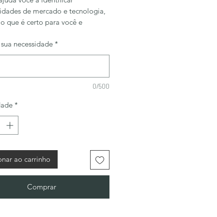
idades de mercado e tecnologia,
 o que é certo para você e
ver as estratégias certas para
 sua necessidade
*
 seus negócios.
reços estão pagando apenas com
oeda USDT 50% adiantado e 50%
ega
0/500
dade
*
onar ao carrinho
Comprar