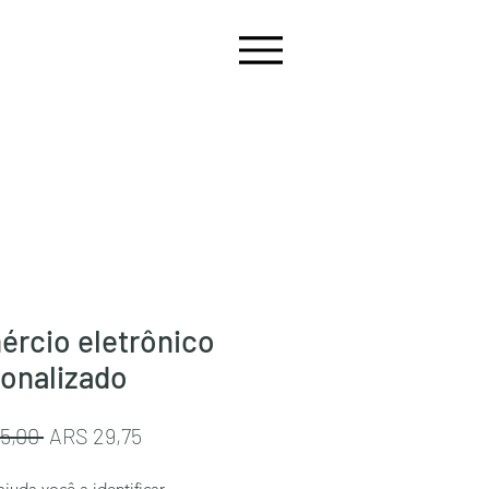
rcio eletrônico
onalizado
Preço
Preço
5,00 
ARS 29,75
normal
promocional
juda você a identificar