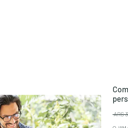
Comé
pers
 ARS 3
O JAM a