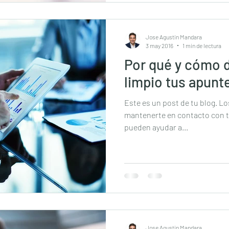
Jose Agustin Mandara
3 may 2016
1 min de lectura
Por qué y cómo 
limpio tus apunt
Este es un post de tu blog. L
mantenerte en contacto con t
pueden ayudar a...
Jose Agustin Mandara