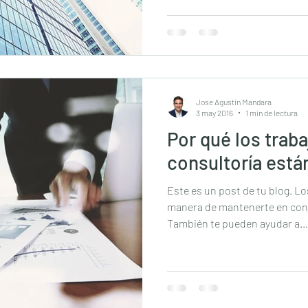
Jose Agustin Mandara
3 may 2016
1 min de lectura
Por qué los trab
consultoría está
Este es un post de tu blog. L
manera de mantenerte en cont
También te pueden ayudar a...